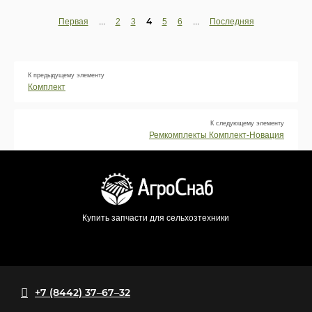
4
Первая
...
2
3
5
6
...
Последняя
К предыдущему элементу
Комплект
К следующему элементу
Ремкомплекты Комплект-Новация
Купить запчасти для сельхозтехники
+7 (8442) 37‒67‒32